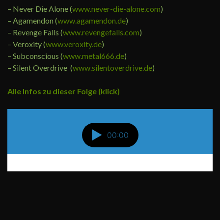
– Never Die Alone (
www.never-die-alone.com
)
– Agamendon (
www.agamendon.de
)
– Revenge Falls (
www.revengefalls.com
)
– Veroxity (
www.veroxity.de
)
– Subconscious (
www.metal666.de
)
– Silent Overdrive (
www.silentoverdrive.de
)
Alle Infos zu dieser Folge (klick)