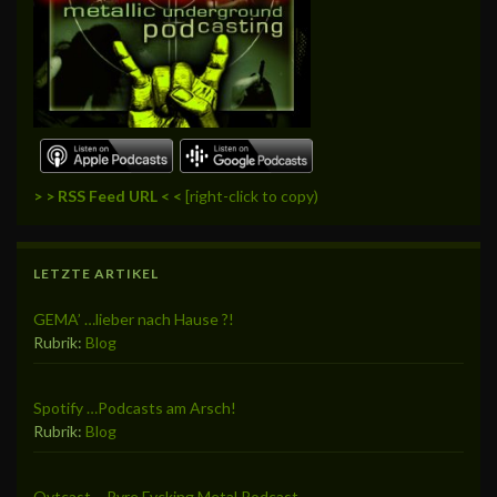
> > RSS Feed URL < <
[right-click to copy)
LETZTE ARTIKEL
GEMA’ …lieber nach Hause ?!
Rubrik:
Blog
Spotify …Podcasts am Arsch!
Rubrik:
Blog
Ovtcast – Pvre Fvcking Metal Podcast