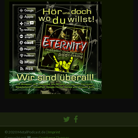
© 2020 MetalPodcast.de |
Imprint
Gemacht mit
von
Graphene Themes
.