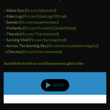
– Albez Duz (
fb.com/albezduz
)
– Eden Log (
fb.com/EdenLogOfficial
)
– Sensles (
fb.com/sesammosher
)
– Profanity (
fb.com/ProfanityDeathMetal
)
– Therein (
fb.com/Thereinmetal
)
– Sucking Void (
fb.com/SuckingVoid
)
– Across The Burning Sky (
fb.com/acrosstheburningsky
)
– Choroba (
fb.com/chorobametal
)
Ausführliche Infos und Shownotes gibts hier