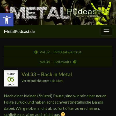
Open toolbar
MetalPodcast.de
Navi
umsc
Vol.32 – In Metal we trust
Vol.34 – Hell awaits
Vol.33 – Back in Metal
MÄRZ
05
Veröffentlicht unter
Episoden
2017
Nach einer kleinen (*hüstel) Pause, sind wir mit einer neuen
Folge zurück und haben acht schwerstmetallische Bands
dabei. Wir geloben nicht ab sofort öfter zu erscheinen,
schließen es aber auch nicht aus