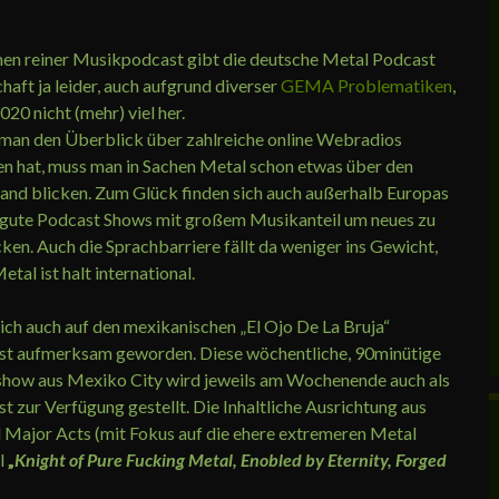
hen reiner Musikpodcast gibt die deutsche Metal Podcast
haft ja leider, auch aufgrund diverser
GEMA Problematiken
,
020 nicht (mehr) viel her.
an den Überblick über zahlreiche online Webradios
en hat, muss man in Sachen Metal schon etwas über den
rand blicken. Zum Glück finden sich auch außerhalb Europas
 gute Podcast Shows mit großem Musikanteil um neues zu
ken. Auch die Sprachbarriere fällt da weniger ins Gewicht,
etal ist halt international.
 ich auch auf den mexikanischen „El Ojo De La Bruja“
t aufmerksam geworden. Diese wöchentliche, 90minütige
how aus Mexiko City wird jeweils am Wochenende auch als
t zur Verfügung gestellt. Die Inhaltliche Ausrichtung aus
Major Acts (mit Fokus auf die ehere extremeren Metal
el
„
Knight of Pure Fucking Metal, Enobled by Eternity, Forged