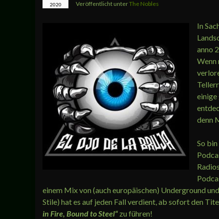
Veröffentlicht unter
The Nobles
2020
In Sac
Landsc
anno 2
Wenn m
verlor
Teller
einige
entdec
denn M
So bin
Podcas
Radios
Podcas
einem Mix von (auch europäischen) Underground und 
Stile) hat es auf jeden Fall verdient, ab sofort den Tit
in Fire, B
ound to Steel“
zu führen!