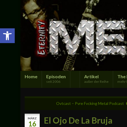
Open toolbar
Home
Episoden
Artikel
The 
seit 2006
außer der Reihe
mehr 
Ovtcast – Pvre Fvcking Metal Podcast
El Ojo De La Bruja
MÄRZ
16