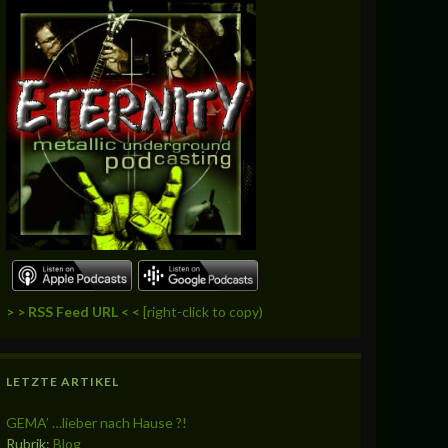
> > RSS Feed URL < <
[right-click to copy)
LETZTE ARTIKEL
GEMA’ …lieber nach Hause ?!
Rubrik:
Blog