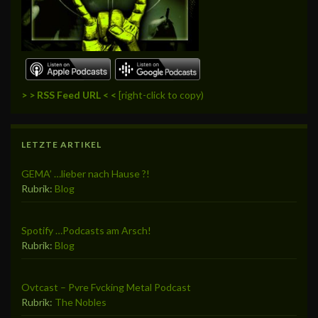
> > RSS Feed URL < <
[right-click to copy)
LETZTE ARTIKEL
GEMA’ …lieber nach Hause ?!
Rubrik:
Blog
Spotify …Podcasts am Arsch!
Rubrik:
Blog
Ovtcast – Pvre Fvcking Metal Podcast
Rubrik:
The Nobles