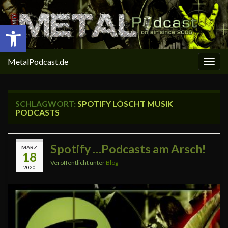
Open toolbar
MetalPodcast.de
Navi
umsc
SCHLAGWORT:
SPOTIFY LÖSCHT MUSIK
PODCASTS
Spotify …Podcasts am Arsch!
MÄRZ
18
Veröffentlicht unter
Blog
2020