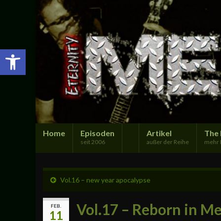
Open toolbar
Home
Episoden
Artikel
The 
seit 2006
außer der Reihe
mehr 
Vol.16 – new year apocalypse
Vol.17 – Reborn in Me
FEB.
11