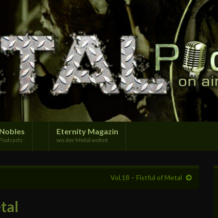
Nobles
Eternity Magazin
Podcasts
wo der Metal wohnt
Vol.18 – Fistful of Metal
tal