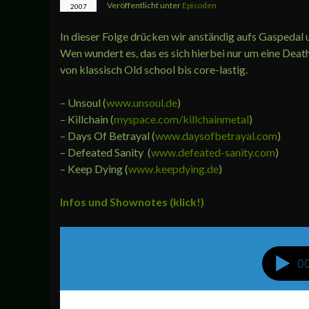
Veröffentlicht unter
Episoden
2007
In dieser Folge drücken wir anständig aufs Gaspedal 
Wen wundert es, das es sich hierbei nur um eine Deat
von klassisch Old school bis core-lastig.
– Unsoul (
www.unsoul.de
)
– Killchain (
myspace.com/killchainmetal
)
– Days Of Betrayal (
www.daysofbetrayal.com
)
– Defeated Sanity (
www.defeated-sanity.com
)
– Keep Dying (
www.keepdying.de
)
Infos und Shownotes (klick!)