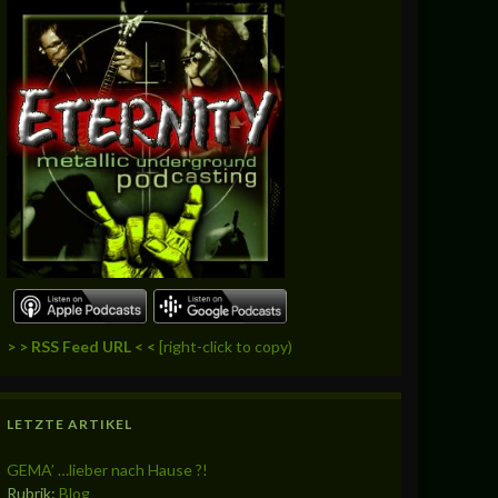
> > RSS Feed URL < <
[right-click to copy)
LETZTE ARTIKEL
GEMA’ …lieber nach Hause ?!
Rubrik:
Blog